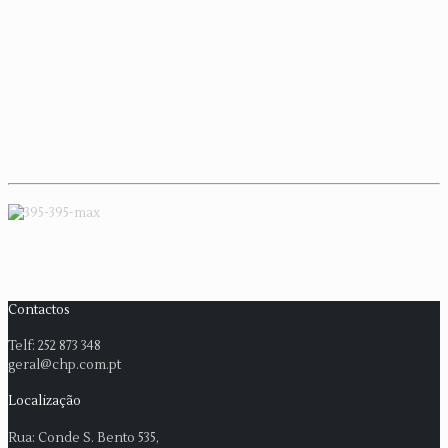
Contactos
Telf: 252 873 348
geral@chp.com.pt
Localização
Rua: Conde S. Bento 535,