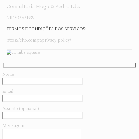
Consultoria Hugo & Pedro Lda:
NIF 506661539
TERMOS E CONDIÇÕES DOS SERVIÇOS:
https://chp.com.pt/privacy-policy/
Nome
Email
Assunto (opcional)
Mensagem